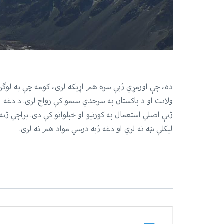
ده، چې اورمړي ژبې سره هم اړیکه لري، کومه چې په لوګر
ولایت او د پاکستان په سرحدي سیمو کې رواج لري. د دغه
ژبې اصلي استعمال په کورنيو او خپلوانو کې دی. پراچي ژبه
لیکلې بڼه نه لري او دغه ژبه درسي مواد هم نه لري.