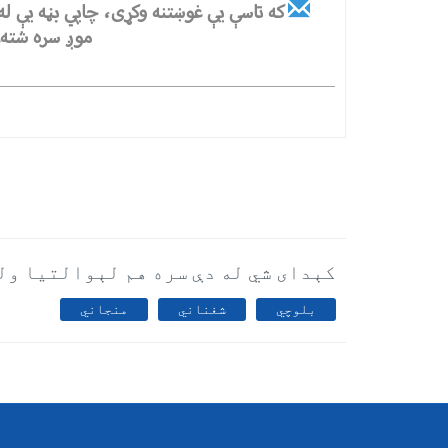
که تاسې یې غوښتنه وکړی، چاپي بڼه یې له
موږ سره شته.
کېدای شي له دې سره هم لېوالتیا ول
بلوچي
شغناني
منجاني