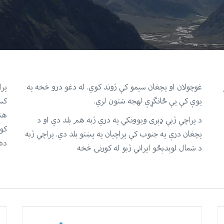
غوچولان او پچغان سيمو کې ژوند کوي. له دغو درو څخه په
یوې کې يې ځانګړې لهجه شتون لري.
کسا
هند
د پراچي ژبې ډېری ویوونکي په دري ژبه هم بلد دي او د
کوي
پچغان درې په جنوب کې پراچيان په پښتو بلد دي. پراچي ژبه
ده 
د شمال لوېدېځو ایراني ژبو له کورنۍ څخه