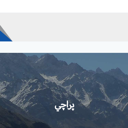
پراچي