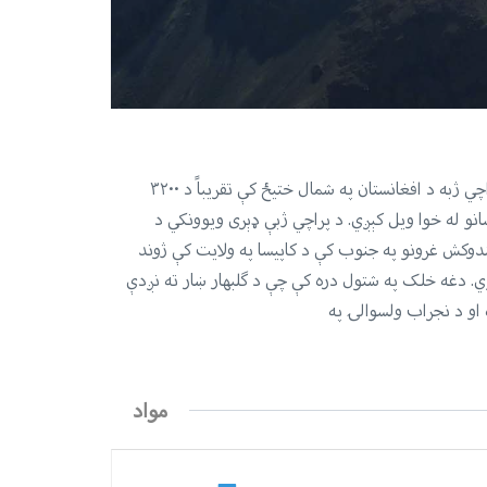
پراچي ژبه د افغانستان په شمال ختیځ کې تقریباً د ۳۲۰۰
نو له خوا ویل کېږي. د پراچي ژبې ډېری ویوونکي د
وکش غرونو په جنوب کې د کاپیسا په ولایت کې ژوند
. دغه خلک په شتول دره کې چې د ګلبهار ښار ته نږدې
او د نجراب ولسوالۍ په
مواد