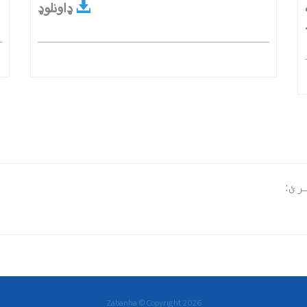
ډاونلوډ
رئ:
Zabanha © Copyright
2026