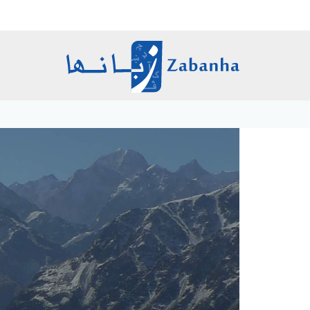
اصلي
منځپانګه
دانګل
Breadcrumb