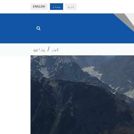
دری
پښتو
ENGLISH
کور
پراچي