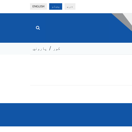
دری
پښتو
ENGLISH
کور
پاروني