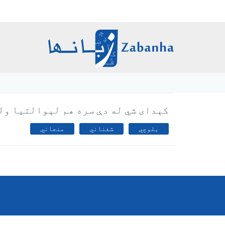
اصلي
منځپانګه
دانګل
Breadcrumb
کېدای شي له دې سره هم لېوالتیا ول
بلوچي
شغناني
منجاني