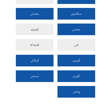
سنگلیچی
شغنانی
شمشتی
قرغیزی
کتی
کلشه الا
گوجری
گرنگالی
گاوری
منجانی
واخانی