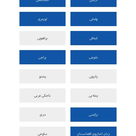
وامایی
اورمری
ایماقی
براهویی
بلوچی
پراچی
پارونی
پشتو
پشه یی
تاجکی عربی
ترکمنی
دری
زبان اشاروی افغانستان
ساوجی